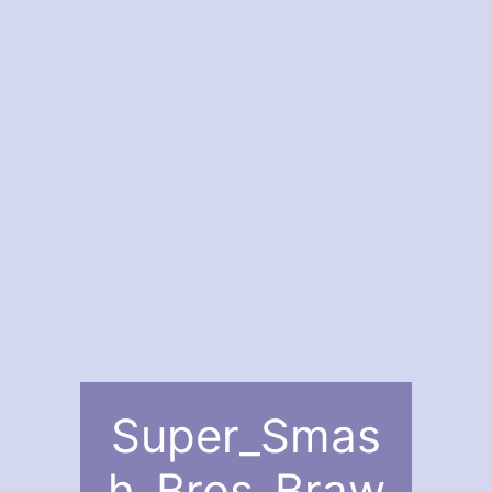
Super_Smas
h_Bros_Braw