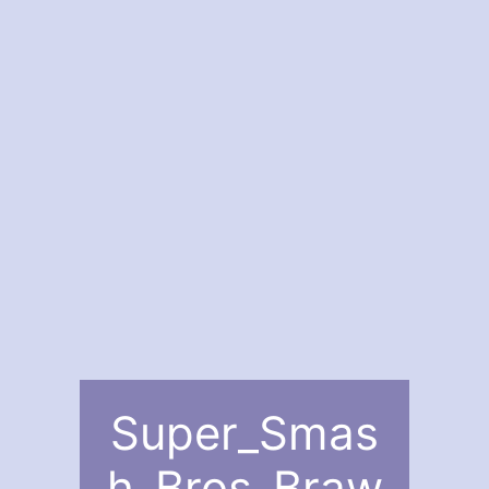
Super_Smas
h_Bros_Braw