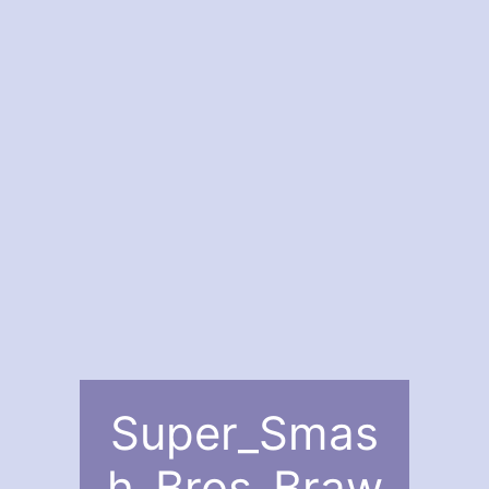
Super_Smas
h_Bros_Braw