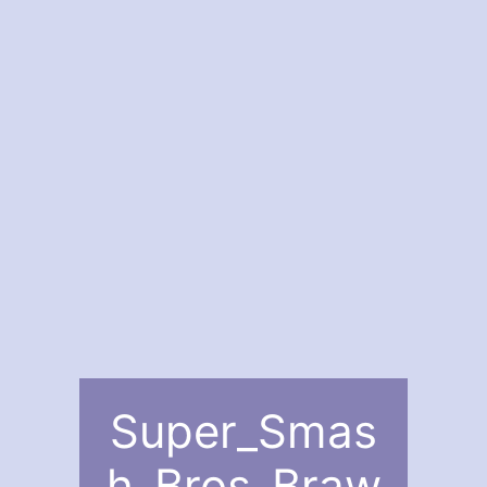
Super_Smas
h_Bros_Braw