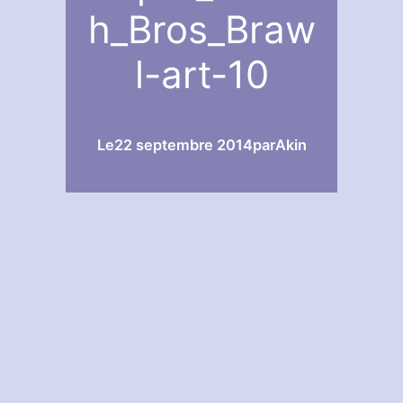
h_Bros_Braw
l-art-10
Le
22 septembre 2014
par
Akin