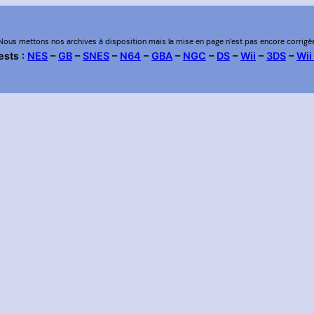
Nous mettons nos archives à disposition mais la mise en page n’est pas encore corrigé
ests :
NES
–
GB
–
SNES
–
N64
–
GBA
–
NGC
–
DS
–
Wii
–
3DS
–
Wii