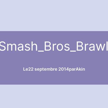
Smash_Bros_Brawl
Le
22 septembre 2014
par
Akin