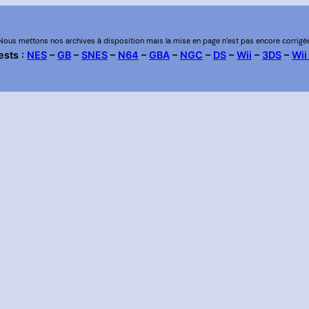
Nous mettons nos archives à disposition mais la mise en page n’est pas encore corrigé
ests :
NES
–
GB
–
SNES
–
N64
–
GBA
–
NGC
–
DS
–
Wii
–
3DS
–
Wii