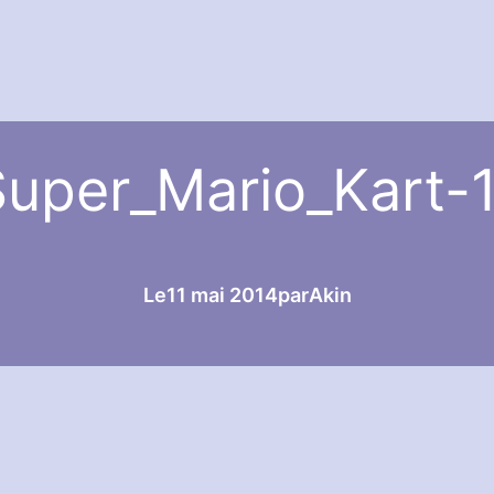
uper_Mario_Kart-
Le
11 mai 2014
par
Akin