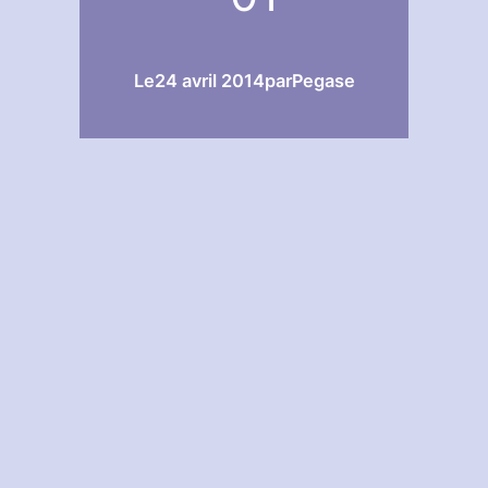
Le
24 avril 2014
par
Pegase