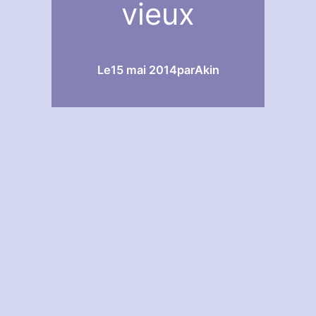
vieux
Le
15 mai 2014
par
Akin