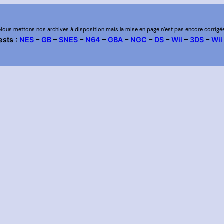
Nous mettons nos archives à disposition mais la mise en page n’est pas encore corrigé
ests :
NES
–
GB
–
SNES
–
N64
–
GBA
–
NGC
–
DS
–
Wii
–
3DS
–
Wii