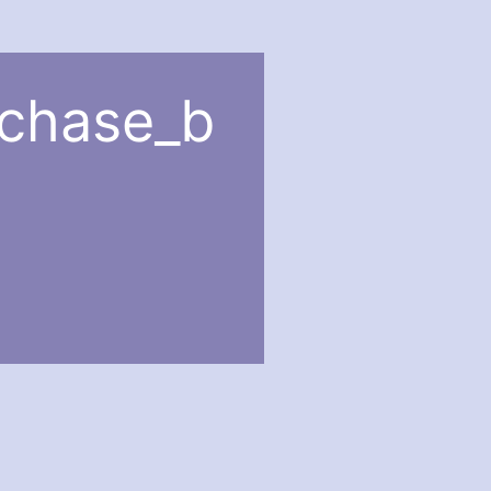
_chase_b