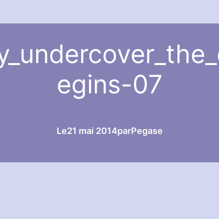
ty_undercover_the
egins-07
Le
21 mai 2014
par
Pegase