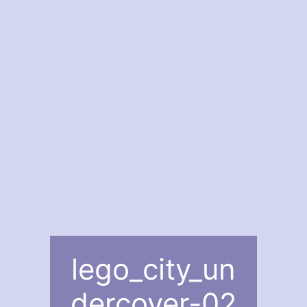
lego_city_un
dercover-02