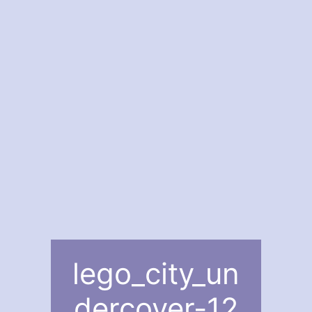
lego_city_un
dercover-12