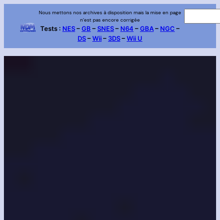
Aller
Nous mettons nos archives à disposition mais la mise en page
R
n’est pas encore corrigée
au
e
Tests :
NES
–
GB
–
SNES
–
N64
–
GBA
–
NGC
–
contenu
DS
–
Wii
–
3DS
–
Wii U
c
h
e
r
c
h
e
r