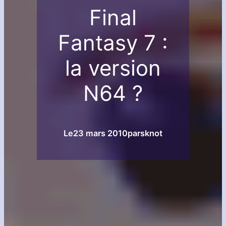
Final
Fantasy 7 :
la version
N64 ?
Le
23 mars 2010
par
sknot