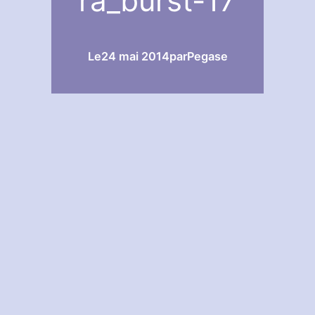
ra_burst-17
Le
24 mai 2014
par
Pegase