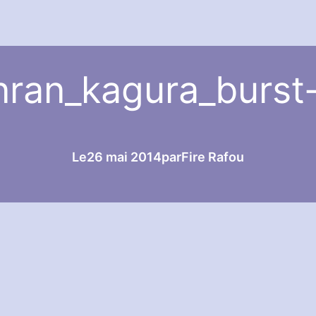
nran_kagura_burst
Le
26 mai 2014
par
Fire Rafou