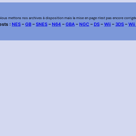
Nous mettons nos archives à disposition mais la mise en page n’est pas encore corrigé
ests :
NES
–
GB
–
SNES
–
N64
–
GBA
–
NGC
–
DS
–
Wii
–
3DS
–
Wii