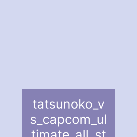
tatsunoko_v
s_capcom_ul
timate_all_st