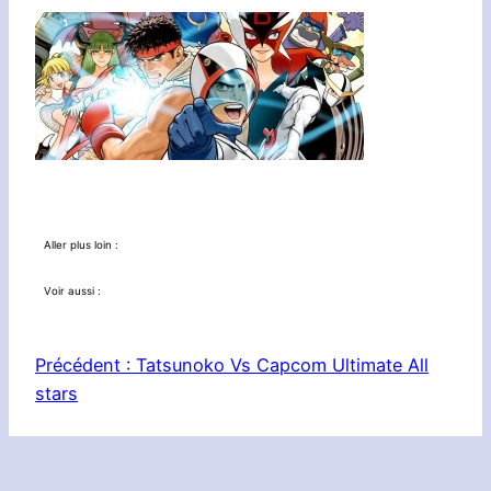
Aller plus loin :
Voir aussi :
Précédent :
Tatsunoko Vs Capcom Ultimate All
stars
Le Réseau :
Planète Zebes
|
Nintendotaku
|
3DS in Nantes
|