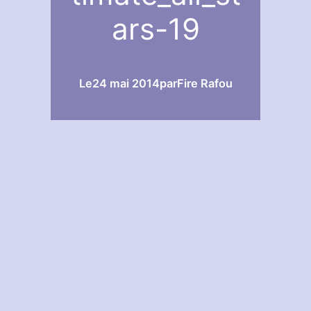
ars-19
Le
24 mai 2014
par
Fire Rafou