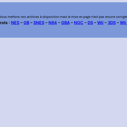
Nous mettons nos archives à disposition mais la mise en page n’est pas encore corrigé
ests :
NES
–
GB
–
SNES
–
N64
–
GBA
–
NGC
–
DS
–
Wii
–
3DS
–
Wii