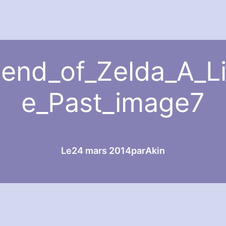
end_of_Zelda_A_Li
e_Past_image7
Le
24 mars 2014
par
Akin