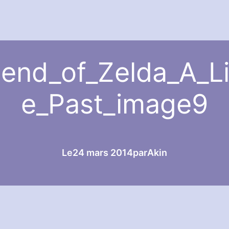
end_of_Zelda_A_Li
e_Past_image9
Le
24 mars 2014
par
Akin