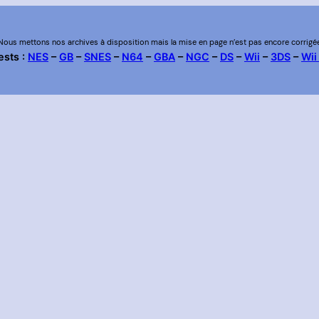
Nous mettons nos archives à disposition mais la mise en page n’est pas encore corrigé
ests :
NES
–
GB
–
SNES
–
N64
–
GBA
–
NGC
–
DS
–
Wii
–
3DS
–
Wii