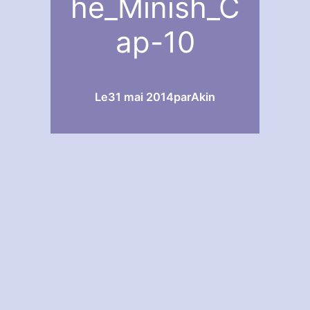
he_Minish_C
ap-10
Le
31 mai 2014
par
Akin