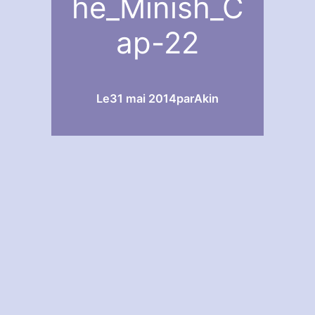
he_Minish_C
ap-22
Le
31 mai 2014
par
Akin