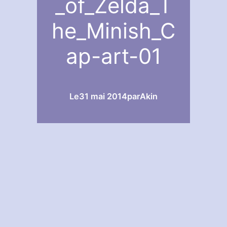
_of_Zelda_T
he_Minish_C
ap-art-01
Le
31 mai 2014
par
Akin