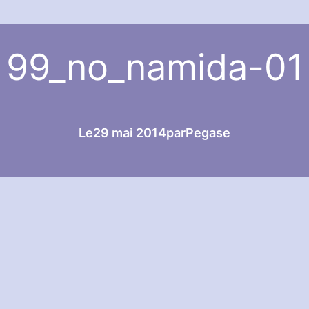
99_no_namida-01
Le
29 mai 2014
par
Pegase