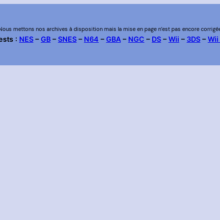
Nous mettons nos archives à disposition mais la mise en page n’est pas encore corrigé
ests :
NES
–
GB
–
SNES
–
N64
–
GBA
–
NGC
–
DS
–
Wii
–
3DS
–
Wii