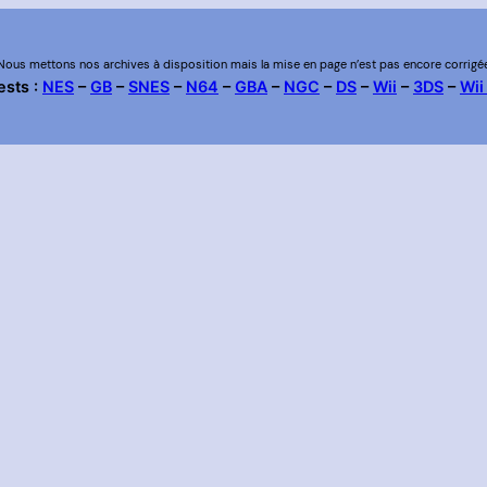
Nous mettons nos archives à disposition mais la mise en page n’est pas encore corrigé
ests :
NES
–
GB
–
SNES
–
N64
–
GBA
–
NGC
–
DS
–
Wii
–
3DS
–
Wii