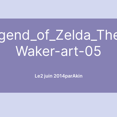
gend_of_Zelda_Th
Waker-art-05
Le
2 juin 2014
par
Akin