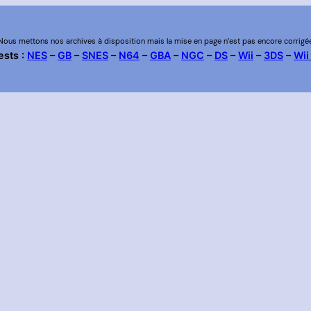
Nous mettons nos archives à disposition mais la mise en page n’est pas encore corrigé
ests :
NES
–
GB
–
SNES
–
N64
–
GBA
–
NGC
–
DS
–
Wii
–
3DS
–
Wii