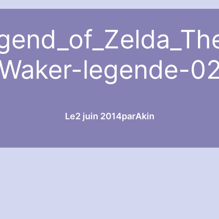
gend_of_Zelda_Th
Waker-legende-0
Le
2 juin 2014
par
Akin