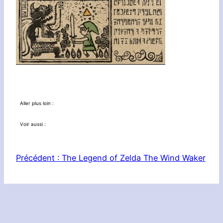
Aller plus loin :
Voir aussi :
Précédent :
The Legend of Zelda The Wind Waker
Le Réseau :
Planète Zebes
|
Nintendotaku
|
3DS in Nantes
|
Mario’s Mythology
© NINTENDOMAINE 2000 ~ 2017 |
l’équipe
|
infos legales
|