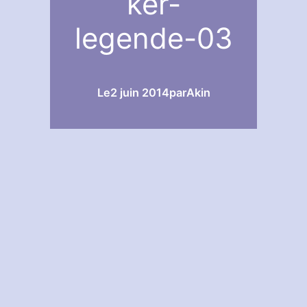
ker-
legende-03
Le
2 juin 2014
par
Akin