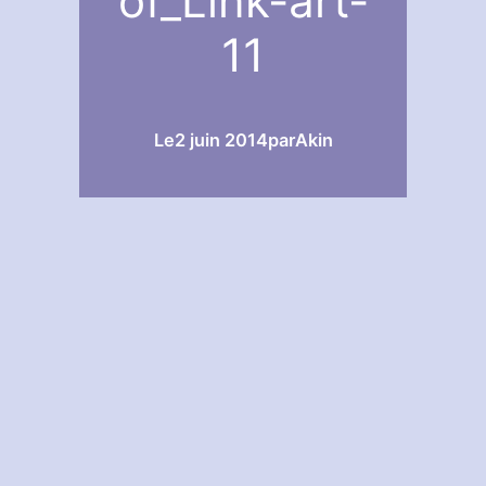
of_Link-art-
11
Le
2 juin 2014
par
Akin