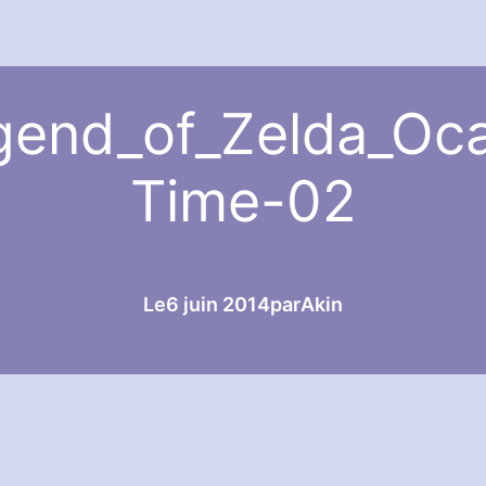
end_of_Zelda_Oca
Time-02
Le
6 juin 2014
par
Akin