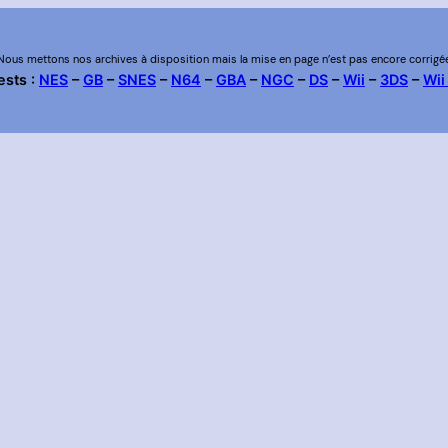
Nous mettons nos archives à disposition mais la mise en page n’est pas encore corrigé
ests :
NES
–
GB
–
SNES
–
N64
–
GBA
–
NGC
–
DS
–
Wii
–
3DS
–
Wii