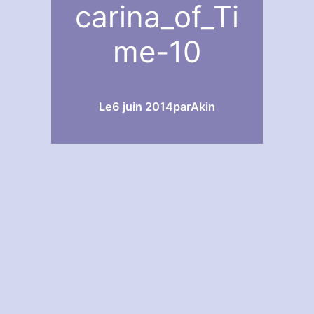
carina_of_Ti
me-10
Le
6 juin 2014
par
Akin