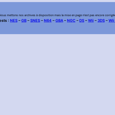
Nous mettons nos archives à disposition mais la mise en page n’est pas encore corrigé
ests :
NES
–
GB
–
SNES
–
N64
–
GBA
–
NGC
–
DS
–
Wii
–
3DS
–
Wii