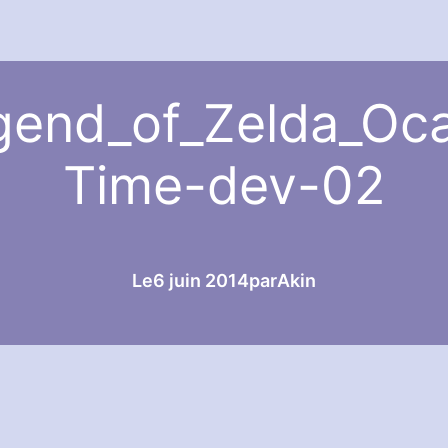
end_of_Zelda_Oca
Time-dev-02
Le
6 juin 2014
par
Akin