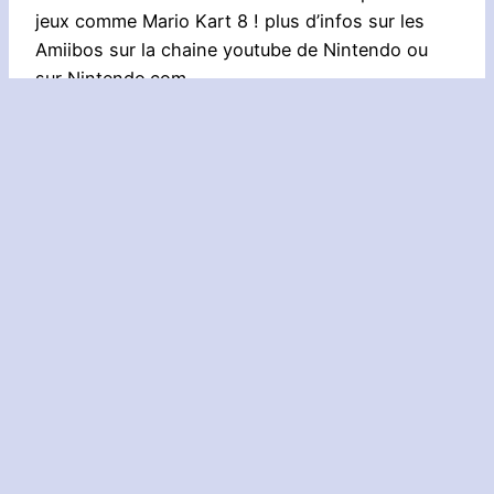
jeux comme Mario Kart 8 ! plus d’infos sur les
Amiibos sur la chaine youtube de Nintendo ou
sur Nintendo.com
18h13
: Présentation de Yoshi’s Wooly World
18h16
: Mode Multi dans Yoshi’s Wooly World
18h17
: Yoshi’s Wooly World, sortie en 2015
18h18
: Présentation d’un jeu Capitaine Toad
Treasure Tracker, sortie en fin 2014
18h22
: Présentation de The Legend of Zelda,
sortie en 2015
18h24
: Présentation de Pokémon Rubis et Saphir
pour 3DS
18h26
: Présentation de Bayonetta 2, costume
Nintendo pour Bayonetta 1, le 1 sera inclus dans
le 2 !
18h27
: Présentation de Hyrule Warriors, Midona
et Zelda dans le jeu, sortie le 26 septembre 2014