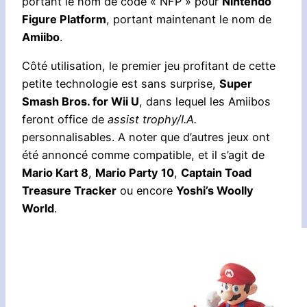
portant le nom de code « NFP » pour
Nintendo
Figure Platform
, portant maintenant le nom de
Amiibo
.
Côté utilisation, le premier jeu profitant de cette
petite technologie est sans surprise,
Super
Smash Bros. for Wii U
, dans lequel les Amiibos
feront office de
assist trophy/I.A.
personnalisables. A noter que d’autres jeux ont
été annoncé comme compatible, et il s’agit de
Mario Kart 8
,
Mario Party 10
,
Captain Toad
Treasure Tracker
ou encore
Yoshi’s Woolly
World
.