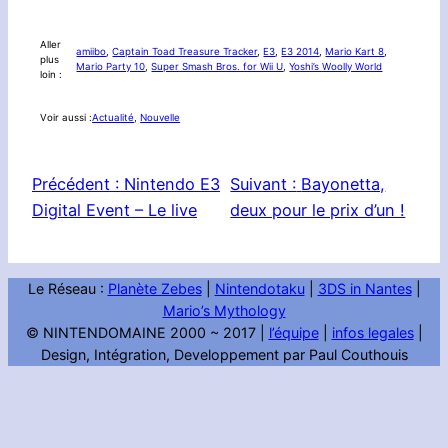
Aller
amiibo
, 
Captain Toad Treasure Tracker
, 
E3
, 
E3 2014
, 
Mario Kart 8
, 
plus
Mario Party 10
, 
Super Smash Bros. for Wii U
, 
Yoshi’s Woolly World
loin :
Voir aussi :
Actualité
, 
Nouvelle
Précédent :
Nintendo E3
Suivant :
Bayonetta,
Digital Event – Le live
deux pour le prix d’un !
Le Réseau :
Planète Zebes
|
Nintendotaku
|
3DS in Nantes
|
Mario’s Mythology
© NINTENDOMAINE 2000 ~ 2017 |
l’équipe
|
infos legales
|
Design, Intégration, Developpement par Paul Couthouis