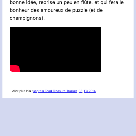
bonne idée, reprise un peu en flûte, et qui fera le
bonheur des amoureux de puzzle (et de
champignons).
Aller plus loin :
Captain Toad Treasure Tracker
, 
E3
, 
E3 2014
Voir aussi :
Actualité
, 
Nouvelle
Précédent :
Kirby and
Suivant :
[MAJ] Le
the Rainbow Curse
Legendary Creator