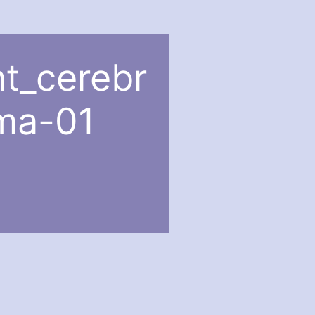
t_cerebr
ma-01