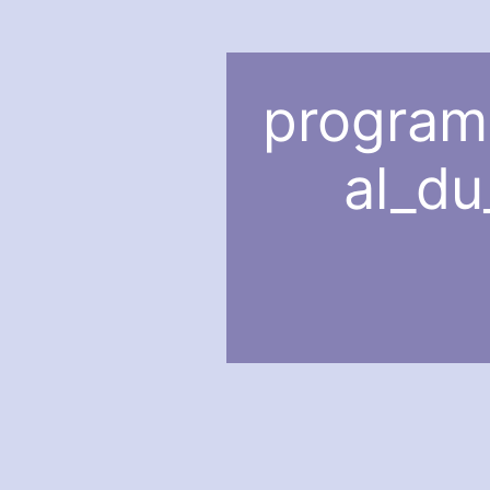
program
al_d