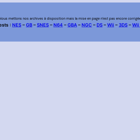
Nous mettons nos archives à disposition mais la mise en page n’est pas encore corrigé
ests :
NES
–
GB
–
SNES
–
N64
–
GBA
–
NGC
–
DS
–
Wii
–
3DS
–
Wii