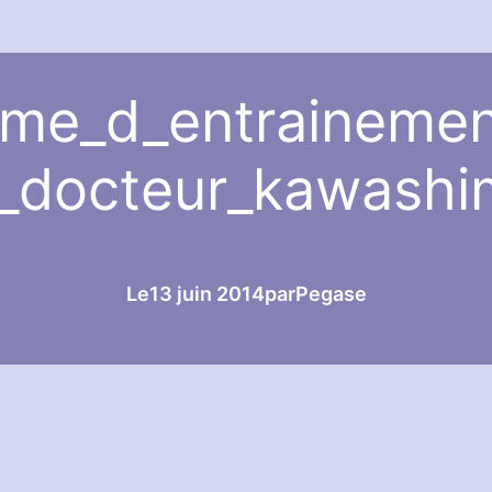
me_d_entrainemen
u_docteur_kawashi
Le
13 juin 2014
par
Pegase