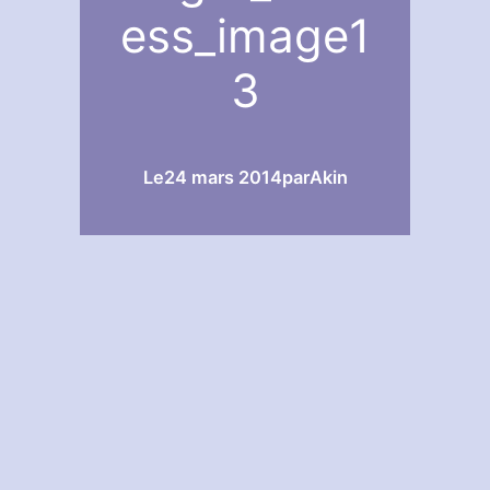
ess_image1
3
Le
24 mars 2014
par
Akin