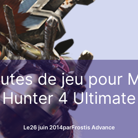
utes de jeu pour 
Hunter 4 Ultimate
Le
26 juin 2014
par
Frostis Advance