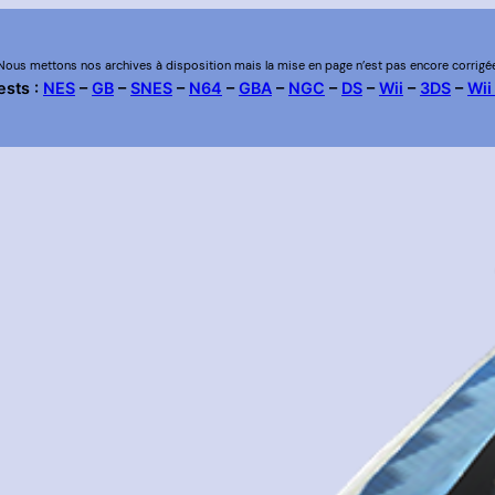
Nous mettons nos archives à disposition mais la mise en page n’est pas encore corrigé
ests :
NES
–
GB
–
SNES
–
N64
–
GBA
–
NGC
–
DS
–
Wii
–
3DS
–
Wii