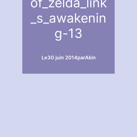
of_zelda_link
_s_awakenin
g-13
Le
30 juin 2014
par
Akin