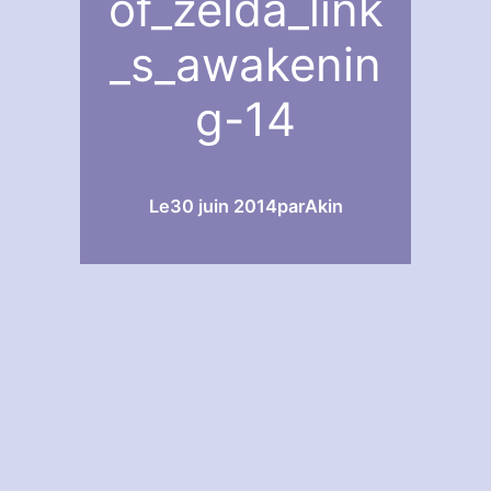
of_zelda_link
_s_awakenin
g-14
Le
30 juin 2014
par
Akin