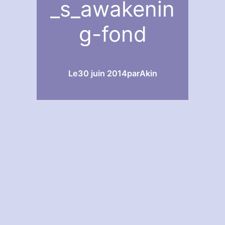
_s_awakenin
g-fond
Le
30 juin 2014
par
Akin