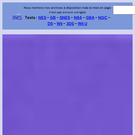
Aller
Nous mettons nos archives à disposition mais la mise en page
R
n’est pas encore corrigée
au
e
Tests :
NES
–
GB
–
SNES
–
N64
–
GBA
–
NGC
–
contenu
DS
–
Wii
–
3DS
–
Wii U
c
h
e
r
c
h
e
r