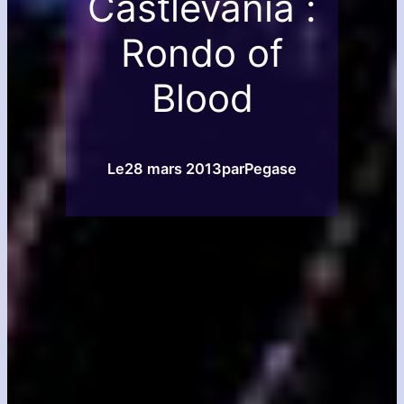
Castlevania :
Rondo of
Blood
Le
28 mars 2013
par
Pegase