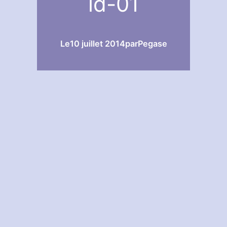
ld-01
Le
10 juillet 2014
par
Pegase