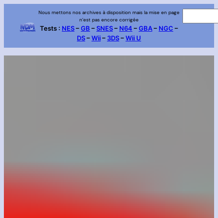
Aller
Nous mettons nos archives à disposition mais la mise en page
R
n’est pas encore corrigée
au
e
Tests :
NES
–
GB
–
SNES
–
N64
–
GBA
–
NGC
–
contenu
DS
–
Wii
–
3DS
–
Wii U
c
h
e
r
c
h
e
r