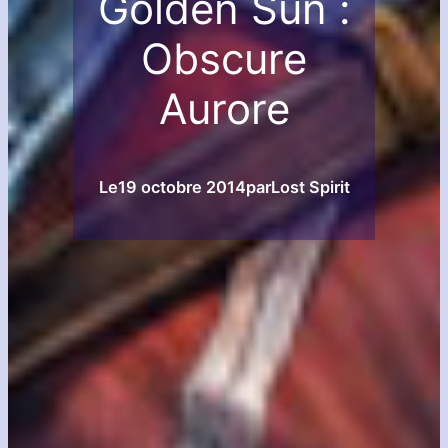
Golden Sun :
Obscure
Aurore
Le
19 octobre 2014
par
Lost Spirit