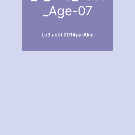
_Age-07
Le
3 août 2014
par
Akin