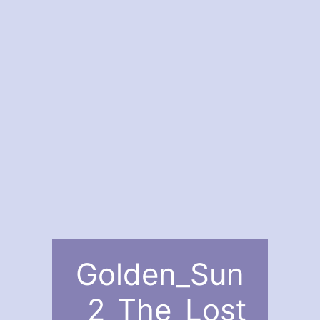
Golden_Sun
_2_The_Lost