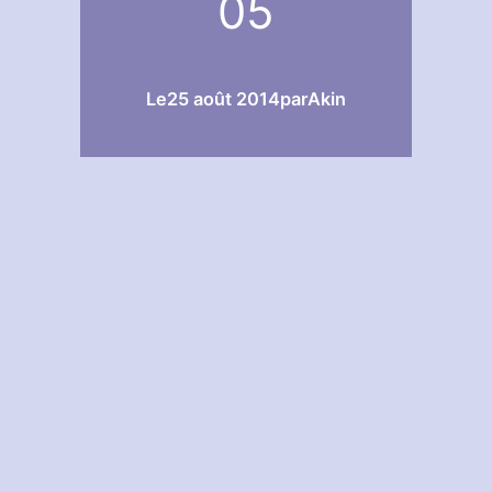
05
Le
25 août 2014
par
Akin