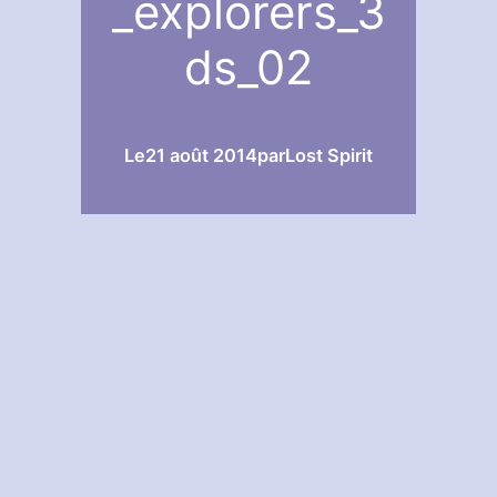
_explorers_3
ds_02
Le
21 août 2014
par
Lost Spirit