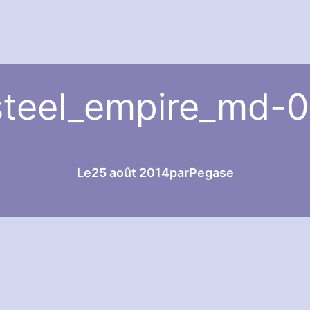
steel_empire_md-0
Le
25 août 2014
par
Pegase