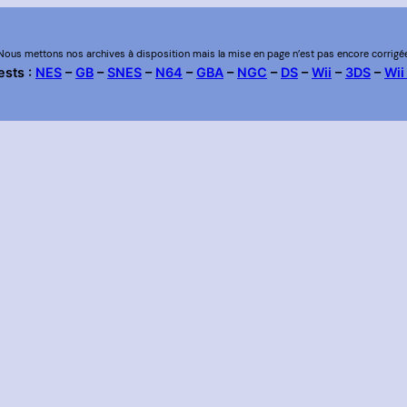
Nous mettons nos archives à disposition mais la mise en page n’est pas encore corrigé
ests :
NES
–
GB
–
SNES
–
N64
–
GBA
–
NGC
–
DS
–
Wii
–
3DS
–
Wii