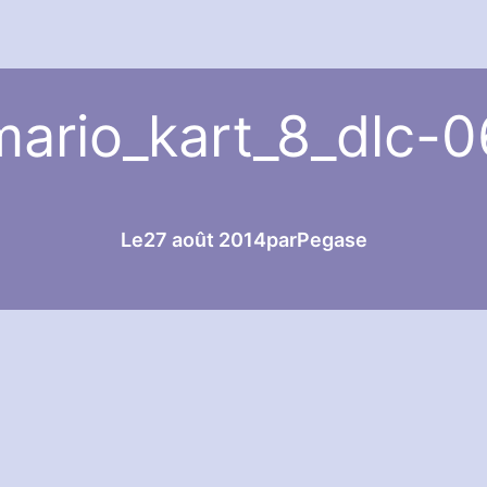
mario_kart_8_dlc-0
Le
27 août 2014
par
Pegase