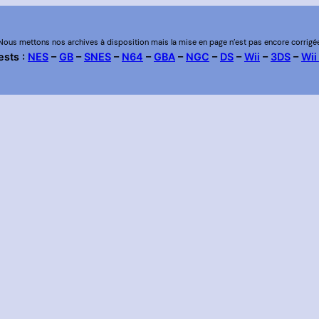
Nous mettons nos archives à disposition mais la mise en page n’est pas encore corrigé
ests :
NES
–
GB
–
SNES
–
N64
–
GBA
–
NGC
–
DS
–
Wii
–
3DS
–
Wii