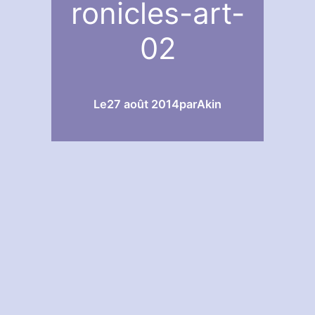
ronicles-art-
02
Le
27 août 2014
par
Akin