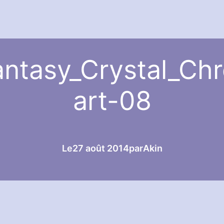
antasy_Crystal_Chr
art-08
Le
27 août 2014
par
Akin