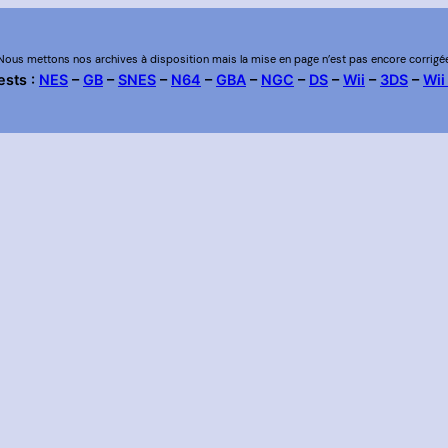
Nous mettons nos archives à disposition mais la mise en page n’est pas encore corrigé
ests :
NES
–
GB
–
SNES
–
N64
–
GBA
–
NGC
–
DS
–
Wii
–
3DS
–
Wii