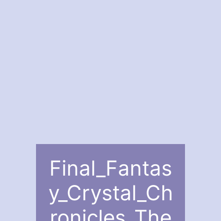
Final_Fantas
y_Crystal_Ch
ronicles_The