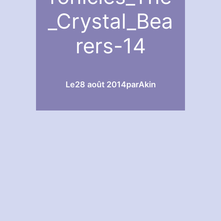
_Crystal_Bea
rers-14
Le
28 août 2014
par
Akin